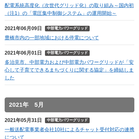
配電系統高度化（次世代グリッド化）の取り組み～国内初
（注1）の「電圧集中制御システム」の運用開始～
2021年06月09日
中部電力パワーグリッド
豊橋市内の一部地域における停電について
2021年06月01日
中部電力パワーグリッド
多治見市、中部電力および中部電力パワーグリッドが「安
心して子育てできるまちづくりに関する協定」を締結しま
した
2021年 5月
2021年05月31日
中部電力パワーグリッド
一般送配電事業者会社10社によるチャット受付対応の連携
について