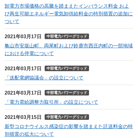
卸電力市場価格の高騰を踏まえたインバランス料金 およ
び再生可能エネルギー電気卸供給料金の特別措置の追加に
ついて
2021年03月17日
中部電力パワーグリッド
亀山市安坂山町、両尾町および鈴鹿市西庄内町の一部地域
における停電について
2021年03月17日
中部電力パワーグリッド
「送配電網協議会」の設立について
2021年03月17日
中部電力パワーグリッド
「電力需給調整力取引所」の設立について
2021年03月15日
中部電力パワーグリッド
新型コロナウイルス感染症の影響を踏まえた託送料金の特
別措置の拡大について