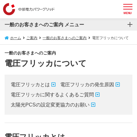
MENU
一般のお客さまへのご案内 メニュー
一般のお客さまへのご案内
ホーム
ご案内
一般のお客さまへのご案内
電圧フリッカについて
再生可能エネルギー発電設備等の接続について
一般のお客さまへのご案内
電圧フリッカについて
電気の安心情報
安心してお使いいただくためのお願い
電圧フリッカとは
電圧フリッカの発生原因
スマートメーターについて
電圧フリッカに関するよくあるご質問
太陽光PCSの設定変更協力のお願い
電圧フリッカについて
埋設物調査・送電線下作業受付システム
防護管WEB受付システム
電圧フリッカとは