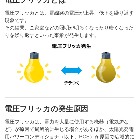
最終保障供給のご契約について
電圧フリッカとは、電線路の電圧が上昇、低下を繰り返す
現象です。
電柱・地中管路等のご利用（標準実施要領）について
その結果、ご家庭などの照明が明るくなったり暗くなった
りを繰り返すといった事象が発生します。
「省エネ」電化機器について
土地・建物に関するお申込み・お問い合わせについて
市街地開発事業等における無電柱化について
電圧フリッカの発生原因
電圧フリッカは、電力を大量に使用する機器（電気炉な
ど）が原因で局所的に生じる場合があるほか、太陽光発電
用パワーコンディショナ（以下、PCS）が原因で広域的に