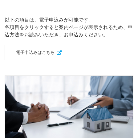
最終保障供給のご契約について
以下の項目は、電子申込みが可能です。
電柱・地中管路等のご利用（標準実施要領）について
各項目をクリックすると案内ページが表示されるため、申
込方法をお読みいただき、お申込みください。
「省エネ」電化機器について
電子申込みはこちら
土地・建物に関するお申込み・お問い合わせについて
市街地開発事業等における無電柱化について