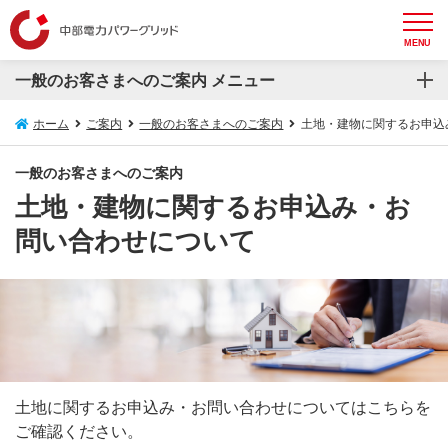
MENU
一般のお客さまへのご案内 メニュー
一般のお客さまへのご案内
ホーム
ご案内
一般のお客さまへのご案内
土地・建物に関するお申込
再生可能エネルギー発電設備等の接続について
一般のお客さまへのご案内
土地・建物に関するお申込み・お
電気の安心情報
問い合わせについて
安心してお使いいただくためのお願い
スマートメーターについて
電圧フリッカについて
埋設物調査・送電線下作業受付システム
土地に関するお申込み・お問い合わせについてはこちらを
ご確認ください。
防護管WEB受付システム