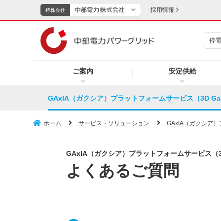
採用情報
持株会社
停
持株会社
ご案内
安定供給
TOPページへ
エネル
GAxIA（ガクシア）プラットフォームサービス（3D Gaussi
新成長分野・技術開発
キッズ
ホーム
サービス・ソリューション
GAxIA（ガクシア）プ
IR・投資家向け情報
GAxIA（ガクシア）プラットフォームサービス（3D Gau
よくあるご質問
中部電力グループレポート
イベント・スポーツ・