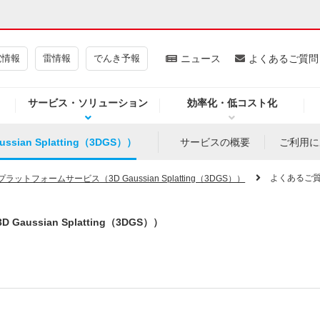
電情報
雷情報
でんき予報
ニュース
よくあるご質問
サービス・ソリューション
効率化・低コスト化
ギー・原子力
CSR・環境・社会貢献
an Splatting（3DGS））
サービスの概要
ご利用に
・展示館
企業情報
よくあるご
ラットフォームサービス（3D Gaussian Splatting（3DGS））
ssian Splatting（3DGS））
CM
ニュース
よくあるご質問・お問い合わせ