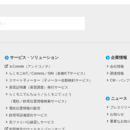
サービス・ソリューション
企業情報
＆Conote（アンドコノテ）
会社情報
らくモニIoT／Camera／SIM（各種ICTサービス）
調達情報
スマート子メーター（子メーター自動検針サービス）
CM・パンフ
落雷証明書（落雷調査）発行サービス
らくモニでんちゅう／らくモニてっとう
ニュース
（電柱／鉄塔位置情報検索サービス）
プレスリリ
電柱位置情報の販売
お知らせ
鉄塔等設備貸出サービス
重要なお知
光ファイバ心線貸しサービス
中部地方のウェルカムゾーンマップ