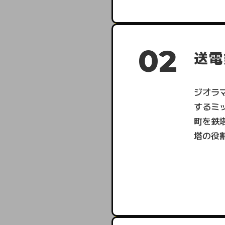
02
送電
ジオラ
するミ
町を鉄
塔の役
発電