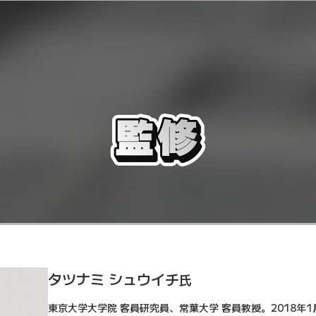
タツナミ シュウイチ
氏
東京大学大学院 客員研究員、常葉大学 客員教授。2018年