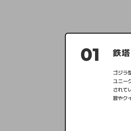
01
鉄塔
ゴジラ
ユニー
されて
習やク