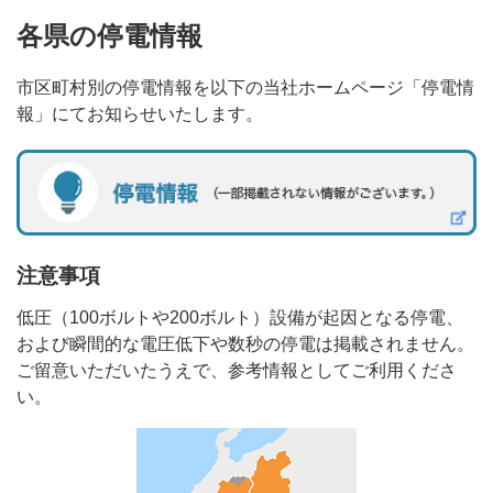
各県の停電情報
最終保障供給のご契約について
市区町村別の停電情報を以下の当社ホームページ「停電情
電柱・地中管路等のご利用（標準実施要領）について
報」にてお知らせいたします。
「省エネ」電化機器について
土地・建物に関するお申込み・お問い合わせについて
市街地開発事業等における無電柱化について
注意事項
低圧（100ボルトや200ボルト）設備が起因となる停電、
および瞬間的な電圧低下や数秒の停電は掲載されません。
ご留意いただいたうえで、参考情報としてご利用くださ
い。