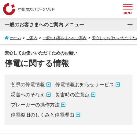
MENU
一般のお客さまへのご案内 メニュー
一般のお客さまへのご案内
ホーム
ご案内
一般のお客さまへのご案内
安心してお使いいただくた
再生可能エネルギー発電設備等の接続について
安心してお使いいただくためのお願い
停電に関する情報
電気の安心情報
安心してお使いいただくためのお願い
各県の停電情報
停電情報お知らせサービス
スマートメーターについて
災害へのそなえ
災害時の注意点
ブレーカーの操作方法
電圧フリッカについて
停電復旧のしくみと停電理由
埋設物調査・送電線下作業受付システム
防護管WEB受付システム