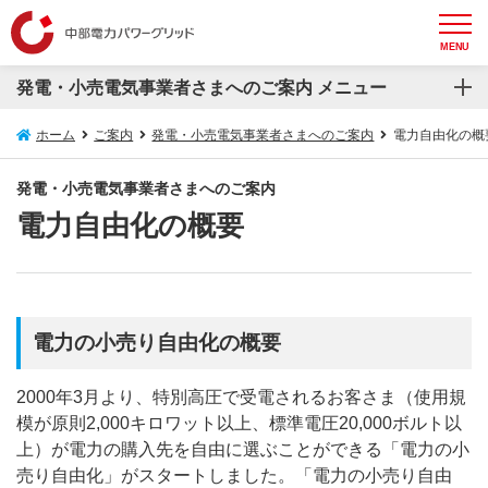
MENU
発電・小売電気事業者さまへのご案内 メニュー
発電・小売電気事業者さまへのご案内
ホーム
ご案内
発電・小売電気事業者さまへのご案内
電力自由化の概
電力自由化の概要
発電・小売電気事業者さまへのご案内
電力自由化の概要
託送供給などのご案内
系統連系受電サービス（発電側課金）について
お知らせ
電力の小売り自由化の概要
2000年3月より、特別高圧で受電されるお客さま（使用規
模が原則2,000キロワット以上、標準電圧20,000ボルト以
上）が電力の購入先を自由に選ぶことができる「電力の小
売り自由化」がスタートしました。「電力の小売り自由