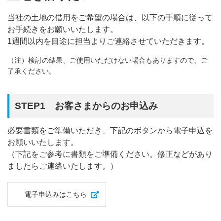
当社の土地の借用をご希望の場合は、以下の手順に従って
最終保障供給のご契約について
お手続きをお願いいたします。
電柱・地中管路等のご利用（標準実施要領）について
1週間以内を目途に担当よりご連絡させていただきます。
（注）検討の結果、ご使用いただけない場合もありますので、ご
「省エネ」電化機器について
了承ください。
土地・建物に関するお申込み・お問い合わせについて
STEP1 お客さまからのお申込み
市街地開発事業等における無電柱化について
必要書類をご準備いただき、下記のボタンから電子申込を
お願いいたします。
（下記をご参考に書類をご準備ください。修正などがあり
ましたらご連絡いたします。）
電子申込みはこちら