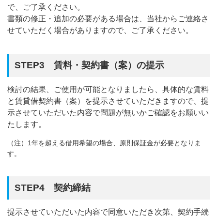
ます。
で、ご了承ください。
地積測量図が備え付けられている場合は（1）の提出をお
書類の修正・追加の必要がある場合は、当社からご連絡さ
願いします。
せていただく場合がありますので、ご了承ください。
なお、地積測量図または14条地図が法務局に備え付けられ
ていない場合、または14条地図が複数枚に亘る場合は、下
STEP3 賃料・契約書（案）の提示
記のとおり図面の作成・ご提出をお願いします。
図面の作成についてのご案内（作成例）[PDF：316KB]
検討の結果、ご使用が可能となりましたら、具体的な賃料
と賃貸借契約書（案）を提示させていただきますので、提
示させていただいた内容で問題が無いかご確認をお願いい
たします。
（注）1年を超える借用希望の場合、原則保証金が必要となりま
す。
STEP4 契約締結
提示させていただいた内容で同意いただき次第、契約手続