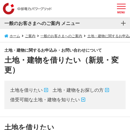
MENU
一般のお客さまへのご案内 メニュー
一般のお客さまへのご案内
ホーム
ご案内
一般のお客さまへのご案内
土地・建物に関するお申込
再生可能エネルギー発電設備等の接続について
土地・建物に関するお申込み・お問い合わせについて
土地・建物を借りたい（新規・変
電気の安心情報
更）
安心してお使いいただくためのお願い
スマートメーターについて
土地を借りたい
土地・建物をお探しの方
借受可能な土地・建物を知りたい
電圧フリッカについて
埋設物調査・送電線下作業受付システム
土地を借りたい
防護管WEB受付システム