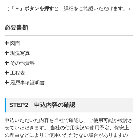
（
「＋」ボタンを押す
と、詳細をご確認いただけます。）
必要書類
図面
現況写真
下記（1）、（2）いずれかのご提出をお願いしま
す。
その他資料
下記をご参考に撮影・作成してください。
工程表
（図面の例）
土地の使用にあたり、事業の計画概要や設計図など
現地写真撮影についてのご案内（作成例）[PD
があれば添付してください。
地積測量図
履歴事項証明書
工事や作業などのために使用する場合は、工事のス
F：251KB]
地積測量図の作成についてのご案内（作成例）
ケジュールなどがわかる工程表を添付してくださ
法人の場合のみ必要です。（個人の場合は不要）
[PDF：310KB]
い。
法務局、もしくはオンライン請求にて取得してく
STEP2 申込内容の確認
14条地図
ださい。
14条地図の作成についてのご案内（作成例）[P
申込いただいた内容を当社で確認し、ご使用可能か検討さ
DF：295KB]
せていただきます。 当社の使用状況や使用予定、保安上
（注）地積測量図、14条地図は法務局に備え付けられてい
の理由などによりご使用いただけない場合がありますの