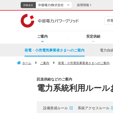
採用情報
持株会社
停
持株会社
ご案内
安定供給
TOPページへ
エネル
発電・小売電気事業者さまへのご案内
電力自
新成長分野・技術開発
キッズ
ホーム
ご案内
発電・小売電気事業者さまへのご案内
IR・投資家向け情報
託送供給などのご案内
電力系統利用ルール
中部電力グループレポート
イベント・スポーツ・
設備形成ルール
系統アクセスルール