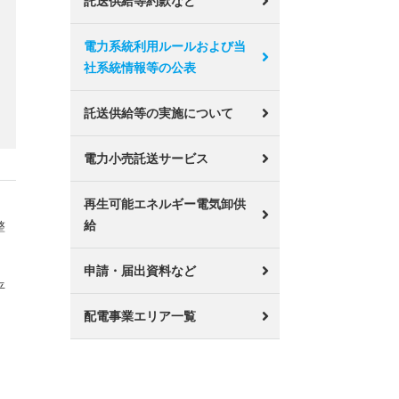
託送供給等約款など
電力系統利用ルールおよび当
社系統情報等の公表
託送供給等の実施について
電力小売託送サービス
再生可能エネルギー電気卸供
給
整
申請・届出資料など
平
配電事業エリア一覧