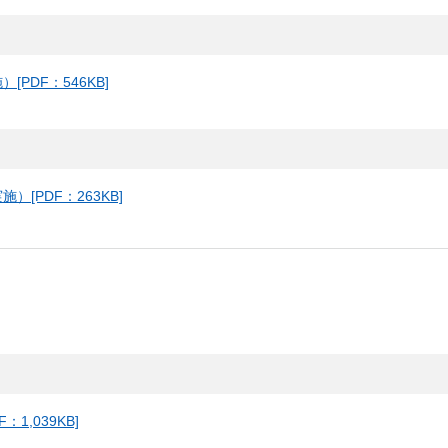
PDF：546KB]
[PDF：263KB]
1,039KB]