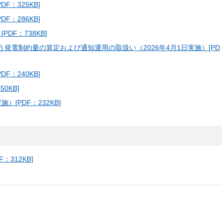
F：325KB]
F：286KB]
DF：738KB]
う発電制約量の算定および通知運用の取扱い（2026年4月1日実施）[PD
F：240KB]
0KB]
[PDF：232KB]
：312KB]