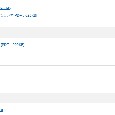
77KB]
て[PDF：626KB]
DF：900KB]
B]