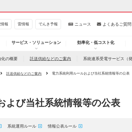
電情報
雷情報
でんき予報
ニュース
よくあるご質問
サービス・ソリューション
効率化・低コスト化
ギー・原子力
CSR・環境・社会貢献
由化の概要
託送供給などのご案内
系統連系受電サービス（
・展示館
企業情報
電力系統利用ルールおよび当社系統情報等の公表
託送供給などのご案内
および当社系統情報等の公表
CM
ニュース
よくあるご質問・お問い合わせ
系統運用ルール
情報公表ルール