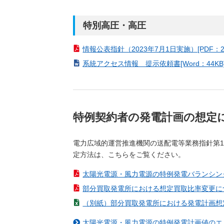
特別高圧・高圧
情報公表指針（2023年7月1日実施）[PDF：22
系統アクセス情報 提示依頼書[Word：44KB
特例契約者の発電計画の想定
電力広域的運営推進機関の送配電等業務指針第1
定方法は、こちらをご覧ください。
太陽光電源・風力電源の特例発電バランシング
部分買取発電所における想定買取比率変更について
（別紙）部分買取発電所における発電計画想定諸元
太陽光電源・風力電源の特例発電計画値のエ