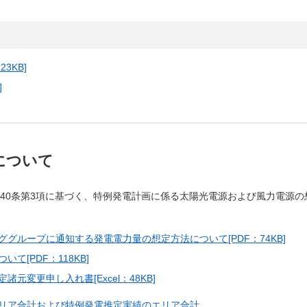
3KB]
]
について
40条第3項に基づく、特例発電計画に係る太陽光電源および風力電源の
グループに通知する発電電力量の想定方法について[PDF：74KB]
[PDF：118KB]
変更申し入れ書[Excel：48KB]
リア合計および特例発電推定実績のエリア合計