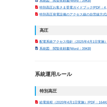
系統図 閲覧依頼書[Word：39KB]
特別高圧お客さま受電ガイドブック[PDF：4,5
特別高圧発電設備のアクセス線の自営線方式につい
高圧
配電系統アクセス指針（2025年4月1日実施）[P
系統図 閲覧依頼書[Word：39KB]
系統運用ルール
特別高圧
給電規程（2020年4月1日実施）[PDF：164K