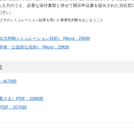
を入力のうえ、必要な添付書類と併せて開示申込書を提出された当社窓
ださい。
びそのシミュレーション結果を用いた事業性判断をおこなうこと
抑制シミュレーション目的） [Word：29KB]
公益的な目的） [Word：29KB]
先
67KB]
）[PDF：208KB]
F：207KB]