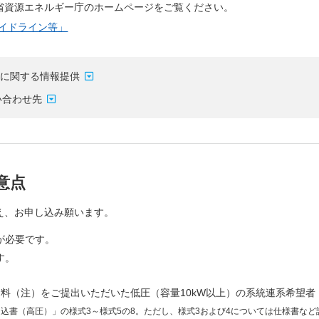
省資源エネルギー庁のホームページをご覧ください。
イドライン等」
源に関する情報提供
い合わせ先
意点
え、お申し込み願います。
が必要です。
す。
料（注）をご提出いただいた低圧（容量10kW以上）の系統連系希望者
込書（高圧）」の様式3～様式5の8。ただし、様式3および4については仕様書など