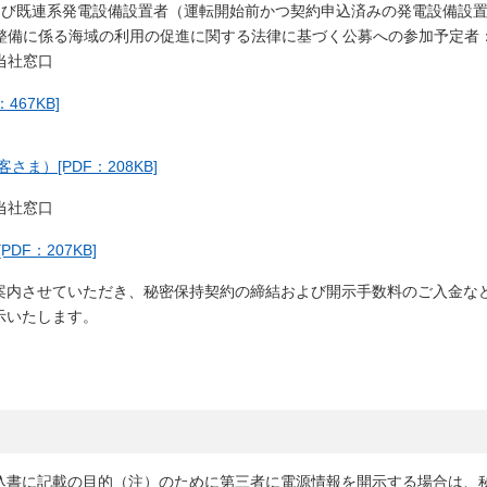
よび既連系発電設備設置者（運転開始前かつ契約申込済みの発電設備設
整備に係る海域の利用の促進に関する法律に基づく公募への参加予定者
当社窓口
67KB]
）[PDF：208KB]
当社窓口
F：207KB]
案内させていただき、秘密保持契約の締結および開示手数料のご入金な
示いたします。
込書に記載の目的（注）のために第三者に電源情報を開示する場合は、