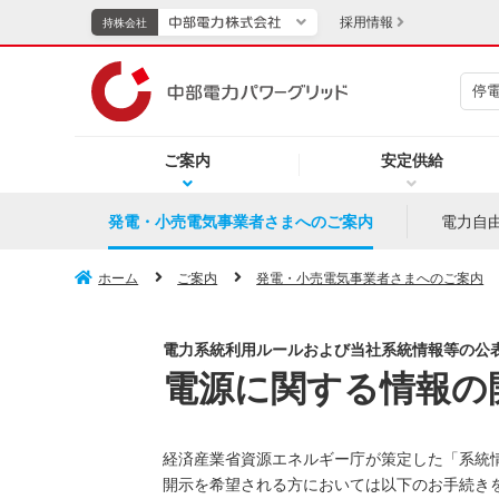
採用情報
持株会社
停
持株会社
ご案内
安定供給
TOPページへ
エネル
発電・小売電気事業者さまへのご案内
電力自
新成長分野・技術開発
キッズ
ホーム
ご案内
発電・小売電気事業者さまへのご案内
IR・投資家向け情報
電力系統利用ルールおよび当社系統情報等の公
電源に関する情報の
中部電力グループレポート
イベント・スポーツ・
経済産業省資源エネルギー庁が策定した「系統
開示を希望される方においては以下のお手続き