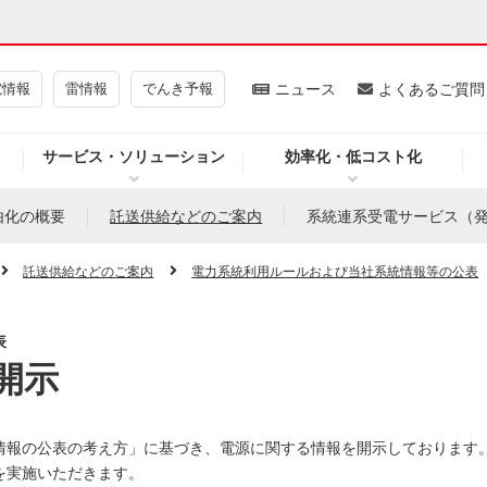
電情報
雷情報
でんき予報
ニュース
よくあるご質問
サービス・ソリューション
効率化・低コスト化
ギー・原子力
CSR・環境・社会貢献
由化の概要
託送供給などのご案内
系統連系受電サービス（
・展示館
企業情報
託送供給などのご案内
電力系統利用ルールおよび当社系統情報等の公表
表
開示
CM
ニュース
よくあるご質問・お問い合わせ
情報の公表の考え方」に基づき、電源に関する情報を開示しております
を実施いただきます。