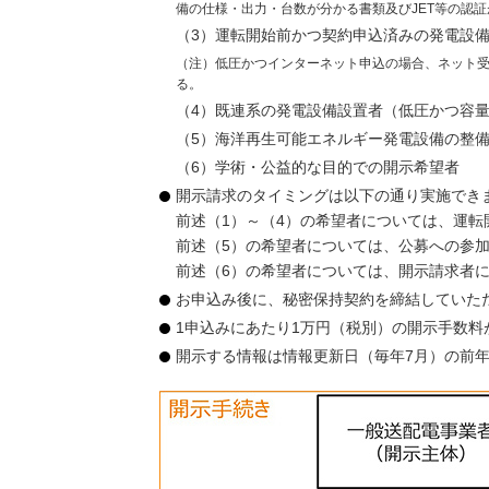
備の仕様・出力・台数が分かる書類及びJET等の認
（3）運転開始前かつ契約申込済みの発電設備
（注）低圧かつインターネット申込の場合、ネット
る。
（4）既連系の発電設備設置者（低圧かつ容量
（5）海洋再生可能エネルギー発電設備の整
（6）学術・公益的な目的での開示希望者
開示請求のタイミングは以下の通り実施でき
前述（1）～（4）の希望者については、運転
前述（5）の希望者については、公募への参加
前述（6）の希望者については、開示請求者
お申込み後に、秘密保持契約を締結していた
1申込みにあたり1万円（税別）の開示手数料
開示する情報は情報更新日（毎年7月）の前