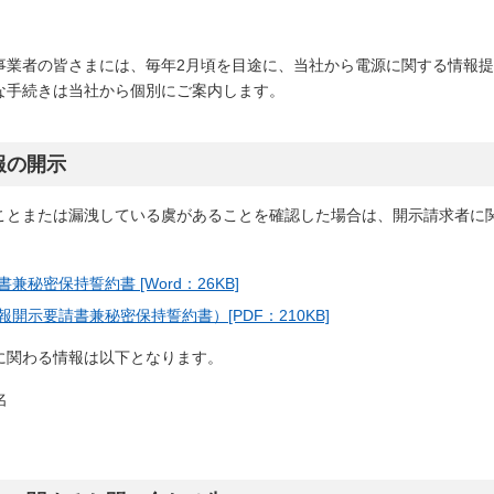
事業者の皆さまには、毎年2月頃を目途に、当社から電源に関する情報
な手続きは当社から個別にご案内します。
報の開示
ことまたは漏洩している虞があることを確認した場合は、開示請求者に
密保持誓約書 [Word：26KB]
示要請書兼秘密保持誓約書）[PDF：210KB]
に関わる情報は以下となります。
名