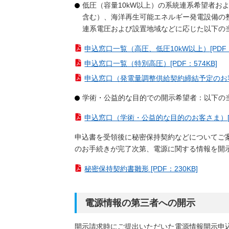
低圧（容量10kW以上）の系統連系希望者お
含む）、海洋再生可能エネルギー発電設備の
連系電圧および設置地域などに応じた以下の
申込窓口一覧（高圧、低圧10kW以上）[PDF：4
申込窓口一覧（特別高圧）[PDF：574KB]
申込窓口（発電量調整供給契約締結予定のお客さま
学術・公益的な目的での開示希望者：以下の
申込窓口（学術・公益的な目的のお客さま）[PD
申込書を受領後に秘密保持契約などについてご
のお手続きが完了次第、電源に関する情報を開
秘密保持契約書雛形 [PDF：230KB]
電源情報の第三者への開示
開示請求時にご提出いただいた電源情報開示申