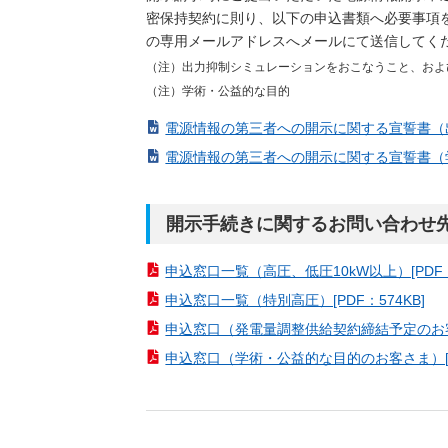
密保持契約に則り、以下の申込書類へ必要事項
の専用メールアドレスへメールにて送信してく
（注）出力抑制シミュレーションをおこなうこと、およ
（注）学術・公益的な目的
電源情報の第三者への開示に関する宣誓書（出力
電源情報の第三者への開示に関する宣誓書（学術・
開示手続きに関するお問い合わせ
申込窓口一覧（高圧、低圧10kW以上）[PDF：4
申込窓口一覧（特別高圧）[PDF：574KB]
申込窓口（発電量調整供給契約締結予定のお客さま
申込窓口（学術・公益的な目的のお客さま）[PD