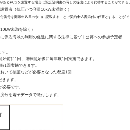
証があるPCSを設置する場合は認証証明書の写しの提出により代替することができる
設置者（低圧かつ容量10kW未満除く）
受付番号を開示申込書の余白に記載することで契約申込書添付の代替とすることがで
10kW未満を除く）
備に係る海域の利用の促進に関する法律に基づく公募への参加予定者
ます。
開始前に1回、運転開始後に毎年度1回実施できます。
時1回実施できます。
において検証などが必要となった都度1回
だきます。
が必要です。
年度分を電子データで送付します。