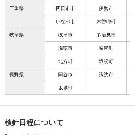
三重県
四日市市
伊勢市
いなべ市
木曽岬町
岐阜県
岐阜市
多治見市
瑞穂市
岐南町
北方町
坂祝町
長野県
岡谷市
諏訪市
坂城町
検針日程について