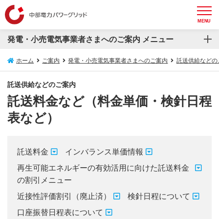
MENU
発電・小売電気事業者さまへのご案内 メニュー
発電・小売電気事業者さまへのご案内
ホーム
ご案内
発電・小売電気事業者さまへのご案内
託送供給などの
電力自由化の概要
託送供給などのご案内
託送料金など（料金単価・検針日程
託送供給などのご案内
表など）
系統連系受電サービス（発電側課金）について
お知らせ
託送料金
インバランス単価情報
再生可能エネルギーの有効活用に向けた託送料金
の割引メニュー
近接性評価割引（廃止済）
検針日程について
口座振替日程表について