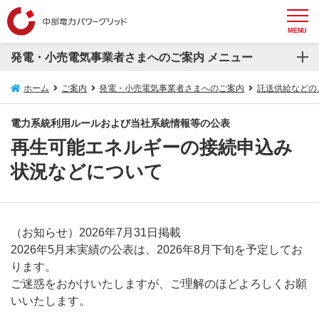
MENU
発電・小売電気事業者さまへのご案内 メニュー
発電・小売電気事業者さまへのご案内
ホーム
ご案内
発電・小売電気事業者さまへのご案内
託送供給などの
電力自由化の概要
電力系統利用ルールおよび当社系統情報等の公表
再生可能エネルギーの接続申込み
託送供給などのご案内
状況などについて
系統連系受電サービス（発電側課金）について
お知らせ
（お知らせ）2026年7月31日掲載
2026年5月末実績の公表は、2026年8月下旬を予定してお
ります。
ご迷惑をおかけいたしますが、ご理解のほどよろしくお願
いいたします。