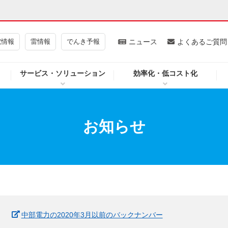
電情報
雷情報
でんき予報
ニュース
よくあるご質問
サービス・ソリューション
効率化・低コスト化
ギー・原子力
CSR・環境・社会貢献
・展示館
企業情報
お知らせ
CM
ニュース
よくあるご質問・お問い合わせ
中部電力の2020年3月以前のバックナンバー