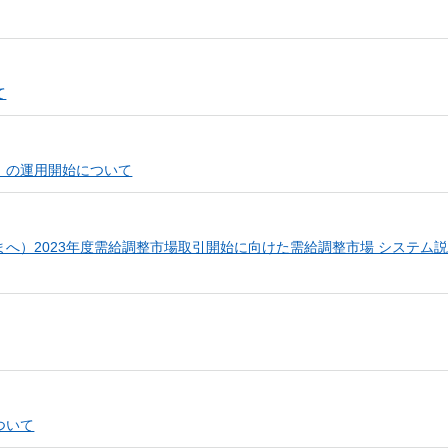
て
）の運用開始について
へ）2023年度需給調整市場取引開始に向けた需給調整市場 システム
ついて