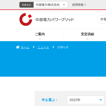
採用情報
持株会社
停
持株会社
ご案内
安定供給
TOPページへ
エネル
お知らせ
ホーム
ニュース
新成長分野・技術開発
キッズ
IR・投資家向け情報
中部電力グループレポート
イベント・スポーツ・
年を選ぶ：