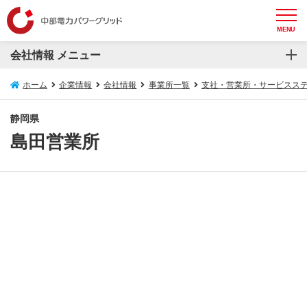
MENU
会社情報 メニュー
会社情報
ホーム
企業情報
会社情報
事業所一覧
支社・営業所・サービスス
会社概要
静岡県
島田営業所
トップメッセージ
設備概要
役員一覧
組織概要図
コンプライアンスの推進
事業所一覧