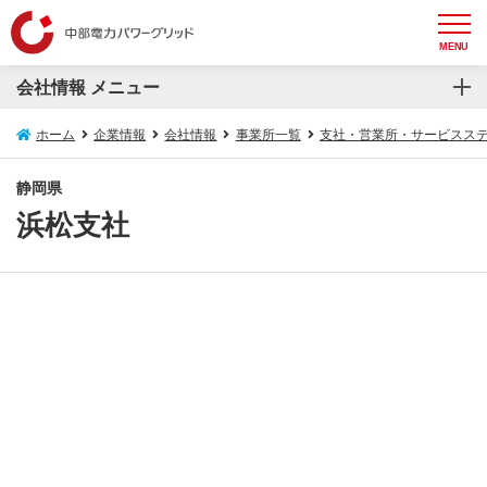
MENU
会社情報 メニュー
会社情報
ホーム
企業情報
会社情報
事業所一覧
支社・営業所・サービスス
会社概要
静岡県
浜松支社
トップメッセージ
設備概要
役員一覧
組織概要図
コンプライアンスの推進
事業所一覧