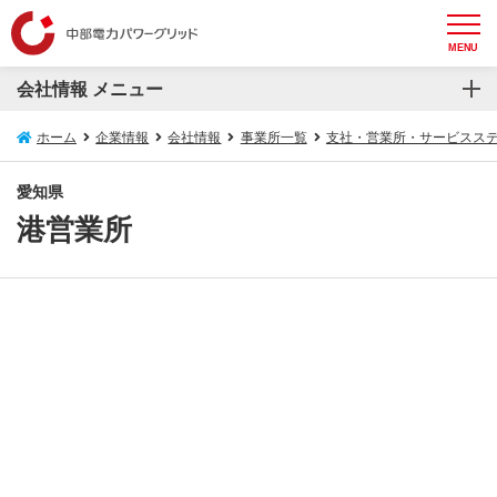
MENU
会社情報 メニュー
会社情報
ホーム
企業情報
会社情報
事業所一覧
支社・営業所・サービスス
会社概要
愛知県
港営業所
トップメッセージ
設備概要
役員一覧
組織概要図
コンプライアンスの推進
事業所一覧