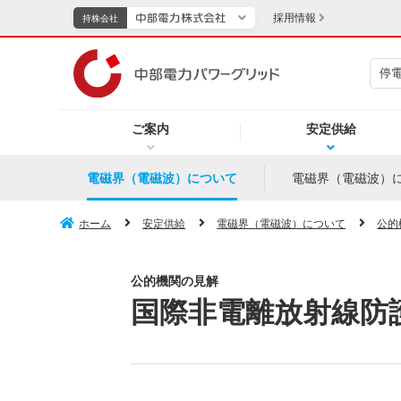
採用情報
持株会社
停
持株会社
ご案内
安定供給
TOPページへ
エネル
電磁界（電磁波）について
電磁界（電磁波）
新成長分野・技術開発
キッズ
ホーム
安定供給
電磁界（電磁波）について
公的
IR・投資家向け情報
公的機関の見解
国際非電離放射線防護
中部電力グループレポート
イベント・スポーツ・