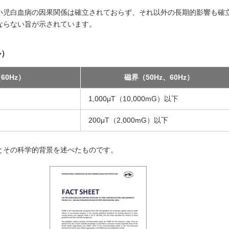
小児白血病の因果関係は確立されておらず、それ以外の長期的影響も確
ならない旨が示されています。
ル）
60Hz）
磁界（50Hz、60Hz）
1,000μT（10,000mG）以下
200μT（2,000mG）以下
とその科学的背景を述べたものです。