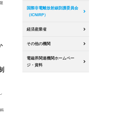
限
国際非電離放射線防護委員会
界
（ICNIRP）
経済産業省
その他の機関
か
電磁界関連機関ホームペー
ジ・資料
制
し
の科