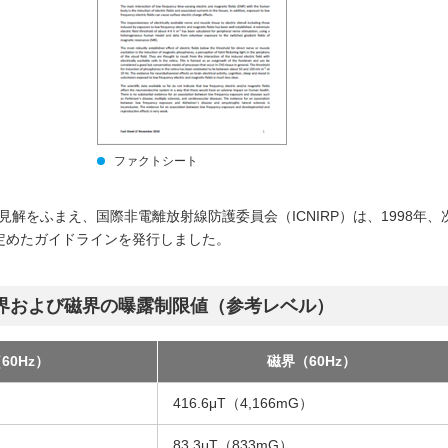
ファクトシート
解をふまえ、国際非電離放射線防護委員会（ICNIRP）は、1998年、
定めたガイドラインを発行しました。
電界および磁界の曝露制限値（参考レベル）
60Hz）
磁界（60Hz）
416.6μT（4,166mG）
83.3μT（833mG）