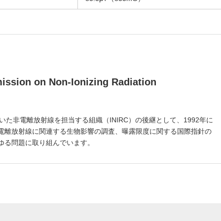
ssion on Non-Ionizing Radiation
いた非電離放射線を担当する組織（INIRC）の後継として、1992年に
電離放射線に関連する生物影響の調査、曝露限度に関する国際指針の
ゆる問題に取り組んでいます。