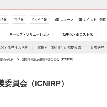
電情報
雷情報
でんき予報
ニュース
よくあるご質問
サービス・ソリューション
効率化・低コスト化
ギー・原子力
CSR・環境・社会貢献
に関する当社の見解
電磁界（電磁波）の基礎知識
調査研究
・展示館
企業情報
国際非電離放射線防護委員会（ICNIRP）
機関の見解
委員会（ICNIRP）
CM
ニュース
よくあるご質問・お問い合わせ