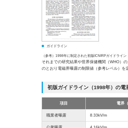
ガイドライン
（参考）1998年に制定された初版ICNIRPガイドライン
それまでの研究結果や世界保健機関（WHO）の見
のとおり電磁界曝露の制限値（参考レベル）を
初版ガイドライン（1998年）の
項目
電界（
職業者曝露
8.33kV/m
公衆曝露
4.16kV/m