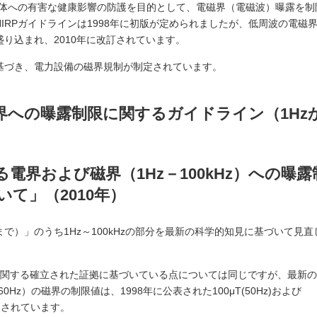
、人体への有害な健康影響の防護を目的として、電磁界（電磁波）曝露を制
IRPガイドラインは1998年に初版が定められましたが、低周波の電磁
り込まれ、2010年に改訂されています。
基づき、電力設備の磁界規制が制定されています。
界への曝露制限に関するガイドライン（1Hz
）
電界および磁界（1Hz－100kHz）への曝露
て」（2010年）
zまで）」のうち1Hz～100kHzの部分を最新の科学的知見に基づいて見直
影響に関する確立された証拠に基づいている点については同じですが、最新
Hz）の磁界の制限値は、1998年に公表された100μT(50Hz)および
)に変更されています。