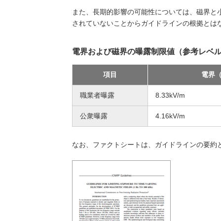
また、長期的影響の可能性については、磁界と
されていないことからガイドラインの根拠とは
電界および磁界の曝露制限値（参考レベ
項目
電界（
職業者曝露
8.33kV/m
公衆曝露
4.16kV/m
なお、ファクトシートは、ガイドラインの要約