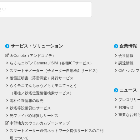
サービス・ソリューション
企業情報
＆Conote（アンドコノテ）
会社情報
らくモニIoT／Camera／SIM（各種ICTサービス）
調達情報
スマート子メーター（子メーター自動検針サービス）
CM・パンフ
落雷証明書（落雷調査）発行サービス
らくモニでんちゅう／らくモニてっとう
ニュース
（電柱／鉄塔位置情報検索サービス）
プレスリリ
電柱位置情報の販売
お知らせ
鉄塔等設備貸出サービス
重要なお知
光ファイバ心線貸しサービス
中部地方のウェルカムゾーンマップ
スマートメーター通信ネットワーク提供サービスのご利
用について