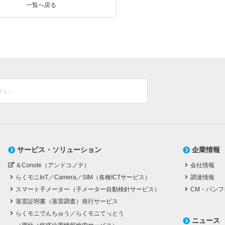
一覧へ戻る
サービス・ソリューション
企業情報
＆Conote（アンドコノテ）
会社情報
らくモニIoT／Camera／SIM（各種ICTサービス）
調達情報
スマート子メーター（子メーター自動検針サービス）
CM・パンフ
落雷証明書（落雷調査）発行サービス
らくモニでんちゅう／らくモニてっとう
ニュース