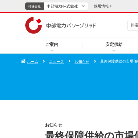
採用情報
持株会社
停
持株会社
ご案内
安定供給
TOPページへ
エネル
最終保障供給の市場価
ホーム
ニュース
お知らせ
新成長分野・技術開発
キッズ
IR・投資家向け情報
中部電力グループレポート
イベント・スポーツ・
お知らせ
最終保障供給の市場