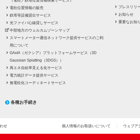
（電柱／鉄塔位置情報検索サービス）
プレスリリ
電柱位置情報の販売
お知らせ
鉄塔等設備貸出サービス
重要なお知
光ファイバ心線貸しサービス
中部地方のウェルカムゾーンマップ
スマートメーター通信ネットワーク提供サービスのご利
用について
GAxIA（ガクシア）プラットフォームサービス（3D
Gaussian Splatting（3DGS））
再エネ自給率見える化サービス
電力統計データ提供サービス
無電柱化コーディネートサービス
各種お手続き
わせ
個人情報のお取扱いについて
ウェブア