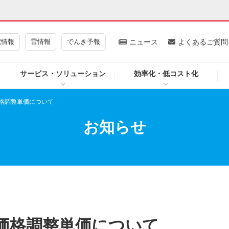
電情報
雷情報
でんき予報
ニュース
よくあるご質問
サービス・ソリューション
効率化・低コスト化
ギー・原子力
CSR・環境・社会貢献
格調整単価について
・展示館
企業情報
お知らせ
CM
ニュース
よくあるご質問・お問い合わせ
価格調整単価について