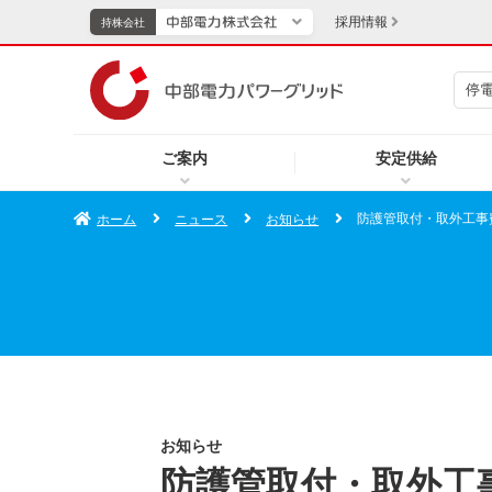
採用情報
持株会社
停
持株会社
ご案内
安定供給
TOPページへ
エネル
防護管取付・取外工事
ホーム
ニュース
お知らせ
新成長分野・技術開発
キッズ
IR・投資家向け情報
中部電力グループレポート
イベント・スポーツ・
お知らせ
防護管取付・取外工