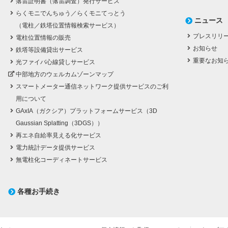
落雷証明書（落雷調査）発行サービス
らくモニでんちゅう／らくモニてっとう
ニュース
（電柱／鉄塔位置情報検索サービス）
プレスリリ
電柱位置情報の販売
お知らせ
鉄塔等設備貸出サービス
重要なお知
光ファイバ心線貸しサービス
中部地方のウェルカムゾーンマップ
スマートメーター通信ネットワーク提供サービスのご利
用について
GAxIA（ガクシア）プラットフォームサービス（3D
Gaussian Splatting（3DGS））
再エネ自給率見える化サービス
電力統計データ提供サービス
無電柱化コーディネートサービス
各種お手続き