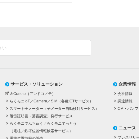
サービス・ソリューション
企業情報
＆Conote（アンドコノテ）
会社情報
らくモニIoT／Camera／SIM（各種ICTサービス）
調達情報
スマート子メーター（子メーター自動検針サービス）
CM・パンフ
落雷証明書（落雷調査）発行サービス
らくモニでんちゅう／らくモニてっとう
ニュース
（電柱／鉄塔位置情報検索サービス）
プレスリリ
電柱位置情報の販売