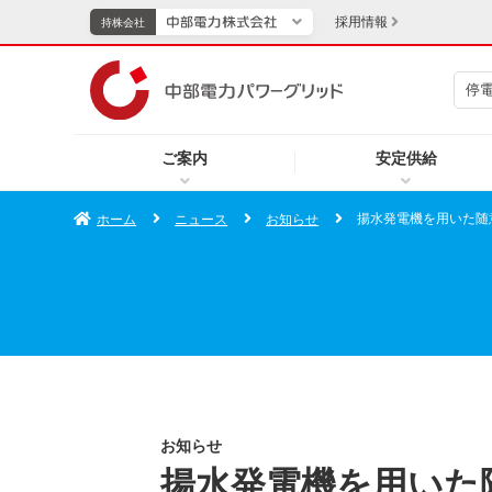
採用情報
持株会社
停
持株会社
ご案内
安定供給
TOPページへ
エネル
揚水発電機を用いた随
ホーム
ニュース
お知らせ
新成長分野・技術開発
キッズ
IR・投資家向け情報
中部電力グループレポート
イベント・スポーツ・
お知らせ
揚水発電機を用いた