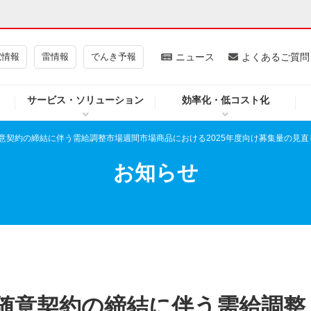
電情報
雷情報
でんき予報
ニュース
よくあるご質問
サービス・ソリューション
効率化・低コスト化
ギー・原子力
CSR・環境・社会貢献
意契約の締結に伴う需給調整市場週間市場商品における2025年度向け募集量の見直
・展示館
企業情報
お知らせ
CM
ニュース
よくあるご質問・お問い合わせ
随意契約の締結に伴う需給調整