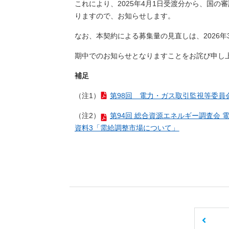
これにより、2025年4月1日受渡分から、国
りますので、お知らせします。
なお、本契約による募集量の見直しは、2026
期中でのお知らせとなりますことをお詫び申し
補足
（注1）
第98回 電力・ガス取引監視等委員
（注2）
第94回 総合資源エネルギー調査会
資料3「需給調整市場について」