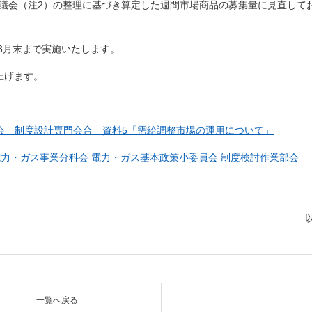
の審議会（注2）の整理に基づき算定した週間市場商品の募集量に見直して
年3月末まで実施いたします。
上げます。
会 制度設計専門会合 資料5「需給調整市場の運用について」
 電力・ガス事業分科会 電力・ガス基本政策小委員会 制度検討作業部会
一覧へ戻る