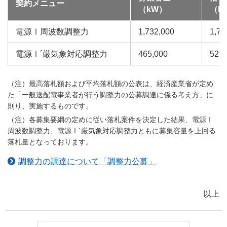
契約メニュー
（kW）
（k
電源Ⅰ周波数調整力
1,732,000
1,73
電源Ⅰ´厳気象対応調整力
465,000
529,
（注）最高落札額および平均落札額の公表は、経済産業省が定め
た「一般送配電事業者が行う調整力の公募調達に係る考え方」に
則り、実施するものです。
（注）各募集要綱の定めに従い落札案件を決定した結果、電源Ⅰ
周波数調整力、電源Ⅰ´厳気象対応調整力ともに募集容量を上回る
落札量となっております。
調整力の調達について「調整力公募」
以上