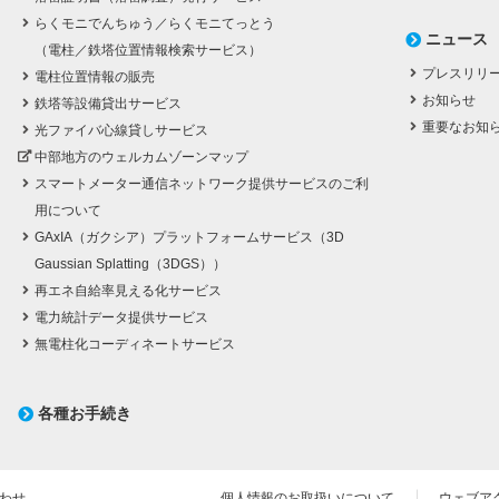
らくモニでんちゅう／らくモニてっとう
ニュース
（電柱／鉄塔位置情報検索サービス）
プレスリリ
電柱位置情報の販売
お知らせ
鉄塔等設備貸出サービス
重要なお知
光ファイバ心線貸しサービス
中部地方のウェルカムゾーンマップ
スマートメーター通信ネットワーク提供サービスのご利
用について
GAxIA（ガクシア）プラットフォームサービス（3D
Gaussian Splatting（3DGS））
再エネ自給率見える化サービス
電力統計データ提供サービス
無電柱化コーディネートサービス
各種お手続き
わせ
個人情報のお取扱いについて
ウェブア