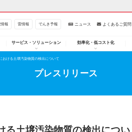
電情報
雷情報
でんき予報
ニュース
よくあるご質問
サービス・ソリューション
効率化・低コスト化
ギー・原子力
CSR・環境・社会貢献
における土壌汚染物質の検出について
・展示館
企業情報
プレスリリース
CM
ニュース
よくあるご質問・お問い合わせ
ける土壌汚染物質の検出につい