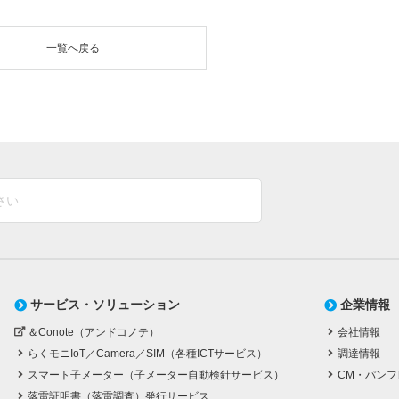
一覧へ戻る
サービス・ソリューション
企業情報
＆Conote（アンドコノテ）
会社情報
らくモニIoT／Camera／SIM（各種ICTサービス）
調達情報
スマート子メーター（子メーター自動検針サービス）
CM・パンフ
落雷証明書（落雷調査）発行サービス