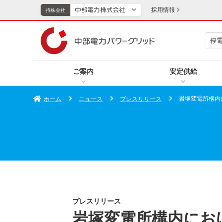
採用情報
持株会社
停
持株会社
ご案内
安定供給
TOPページへ
エネル
岩塚変電所構内
ホーム
ニュース
プレスリリース
新成長分野・技術開発
キッズ
IR・投資家向け情報
中部電力グループレポート
イベント・スポーツ・
プレスリリース
岩塚変電所構内にお