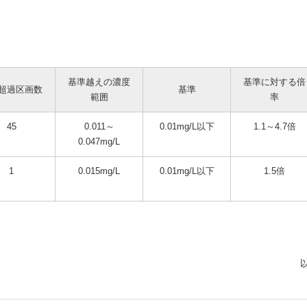
）
基準越えの濃度
基準に対する倍
超過区画数
基準
範囲
率
45
0.011～
0.01mg/L以下
1.1～4.7倍
0.047mg/L
1
0.015mg/L
0.01mg/L以下
1.5倍