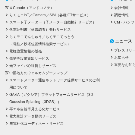
＆Conote（アンドコノテ）
会社情報
らくモニIoT／Camera／SIM（各種ICTサービス）
調達情報
スマート子メーター（子メーター自動検針サービス）
CM・パンフ
落雷証明書（落雷調査）発行サービス
らくモニでんちゅう／らくモニてっとう
ニュース
（電柱／鉄塔位置情報検索サービス）
プレスリリ
電柱位置情報の販売
お知らせ
鉄塔等設備貸出サービス
重要なお知
光ファイバ心線貸しサービス
中部地方のウェルカムゾーンマップ
スマートメーター通信ネットワーク提供サービスのご利
用について
GAxIA（ガクシア）プラットフォームサービス（3D
Gaussian Splatting（3DGS））
再エネ自給率見える化サービス
電力統計データ提供サービス
無電柱化コーディネートサービス