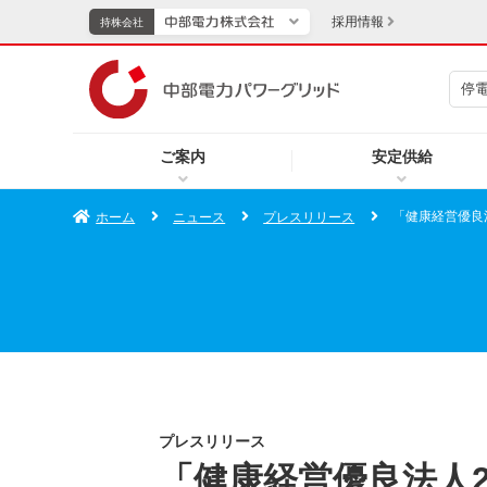
採用情報
持株会社
停
持株会社
ご案内
安定供給
TOPページへ
エネル
「健康経営優良法
ホーム
ニュース
プレスリリース
新成長分野・技術開発
キッズ
IR・投資家向け情報
中部電力グループレポート
イベント・スポーツ・
プレスリリース
「健康経営優良法人2