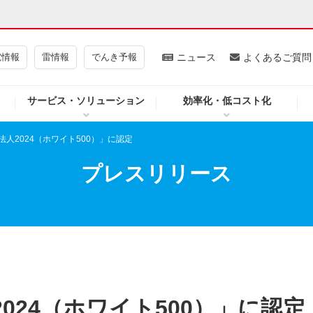
電情報
雷情報
でんき予報
ニュース
よくあるご質問
サービス・ソリューション
効率化・低コスト化
ギー・原子力
CSR・環境・社会貢献
人2024（ホワイト500）」に認定
・展示館
企業情報
プレスリリース
CM
ニュース
よくあるご質問・お問い合わせ
024（ホワイト500）」に認定