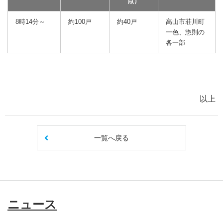
点）
8時14分～
約100戸
約40戸
高山市荘川町
一色、惣則の
各一部
以上
一覧へ戻る
ニュース