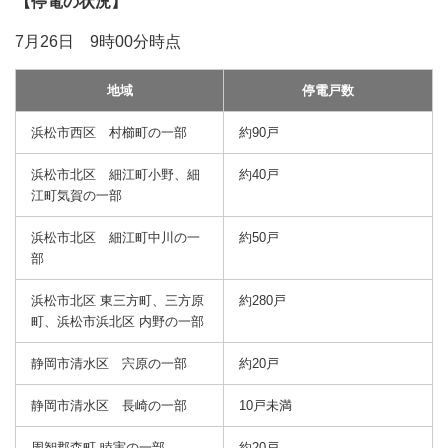
【停電の状況】
7月26日 9時00分時点
地域
停電戸数
浜松市西区 村櫛町の一部
約90戸
浜松市北区 細江町小野、細
約40戸
江町気賀の一部
浜松市北区 細江町中川の一
約50戸
部
浜松市北区 東三方町、三方原
約280戸
町、浜松市浜北区 内野の一部
静岡市清水区 宍原の一部
約20戸
静岡市清水区 長崎の一部
10戸未満
周智郡森町 睦実の一部
約20戸