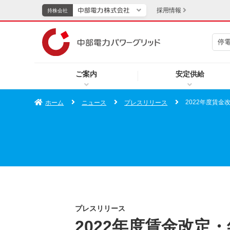
採用情報
持株会社
停
持株会社
ご案内
安定供給
TOPページへ
エネル
2022年度賃
ホーム
ニュース
プレスリリース
新成長分野・技術開発
キッズ
IR・投資家向け情報
中部電力グループレポート
イベント・スポーツ・
プレスリリース
2022年度賃金改定