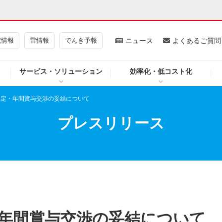
電情報
雷情報
でんき予報
ニュース
よくあるご質問
サービス・ソリューション
効率化・低コスト化
ギー・原子力
CSR・環境・社会貢献
金改定・年間賞与交渉の妥結について
・展示館
企業情報
プレスリリース
CM
ニュース
よくあるご質問・お問い合わせ
・年間賞与交渉の妥結について