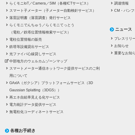
らくモニIoT／Camera／SIM（各種ICTサービス）
調達情報
スマート子メーター（子メーター自動検針サービス）
CM・パンフ
落雷証明書（落雷調査）発行サービス
らくモニでんちゅう／らくモニてっとう
ニュース
（電柱／鉄塔位置情報検索サービス）
プレスリリ
電柱位置情報の販売
お知らせ
鉄塔等設備貸出サービス
重要なお知
光ファイバ心線貸しサービス
中部地方のウェルカムゾーンマップ
スマートメーター通信ネットワーク提供サービスのご利
用について
GAxIA（ガクシア）プラットフォームサービス（3D
Gaussian Splatting（3DGS））
再エネ自給率見える化サービス
電力統計データ提供サービス
無電柱化コーディネートサービス
各種お手続き