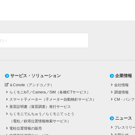
サービス・ソリューション
企業情報
＆Conote（アンドコノテ）
会社情報
らくモニIoT／Camera／SIM（各種ICTサービス）
調達情報
スマート子メーター（子メーター自動検針サービス）
CM・パンフ
落雷証明書（落雷調査）発行サービス
らくモニでんちゅう／らくモニてっとう
ニュース
（電柱／鉄塔位置情報検索サービス）
プレスリリ
電柱位置情報の販売
お知らせ