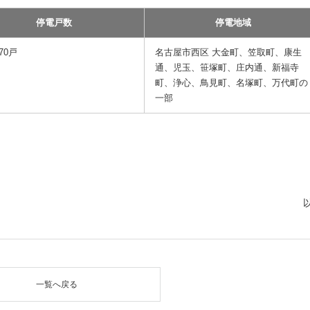
停電戸数
停電地域
570戸
名古屋市西区 大金町、笠取町、康生
通、児玉、笹塚町、庄内通、新福寺
町、浄心、鳥見町、名塚町、万代町の
一部
一覧へ戻る