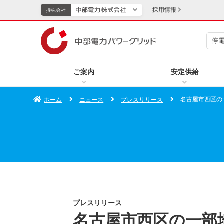
採用情報
持株会社
停
持株会社
ご案内
安定供給
TOPページへ
エネル
名古屋市西区の
ホーム
ニュース
プレスリリース
新成長分野・技術開発
キッズ
IR・投資家向け情報
中部電力グループレポート
イベント・スポーツ・
プレスリリース
名古屋市西区の一部