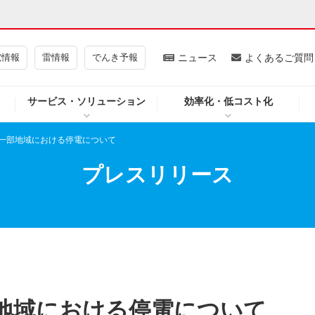
電情報
雷情報
でんき予報
ニュース
よくあるご質問
サービス・ソリューション
効率化・低コスト化
ギー・原子力
CSR・環境・社会貢献
一部地域における停電について
・展示館
企業情報
プレスリリース
CM
ニュース
よくあるご質問・お問い合わせ
地域における停電について