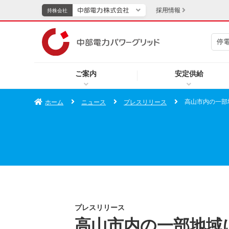
採用情報
持株会社
停
持株会社
ご案内
安定供給
TOPページへ
エネル
高山市内の一部
ホーム
ニュース
プレスリリース
新成長分野・技術開発
キッズ
IR・投資家向け情報
中部電力グループレポート
イベント・スポーツ・
プレスリリース
高山市内の一部地域