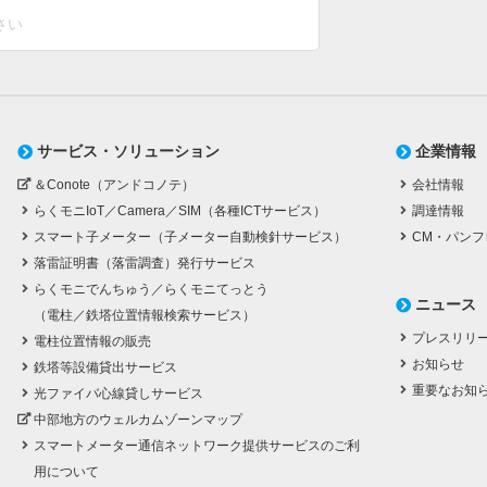
サービス・ソリューション
企業情報
＆Conote（アンドコノテ）
会社情報
らくモニIoT／Camera／SIM（各種ICTサービス）
調達情報
スマート子メーター（子メーター自動検針サービス）
CM・パンフ
落雷証明書（落雷調査）発行サービス
らくモニでんちゅう／らくモニてっとう
ニュース
（電柱／鉄塔位置情報検索サービス）
プレスリリ
電柱位置情報の販売
お知らせ
鉄塔等設備貸出サービス
重要なお知
光ファイバ心線貸しサービス
中部地方のウェルカムゾーンマップ
スマートメーター通信ネットワーク提供サービスのご利
用について