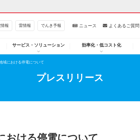
電情報
雷情報
でんき予報
ニュース
よくあるご質問
サービス・ソリューション
効率化・低コスト化
ギー・原子力
CSR・環境・社会貢献
地域における停電について
・展示館
企業情報
プレスリリース
CM
ニュース
よくあるご質問・お問い合わせ
における停電について