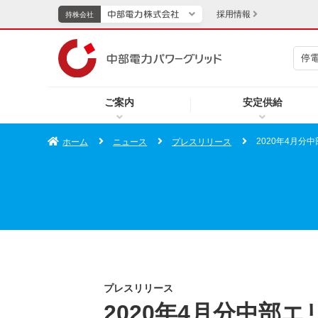
採用情報
持株会社
停
持株会社
ご案内
安定供給
TOPページへ
エネル
2020年4月分
ホーム
ニュース
プレスリリース
新成長分野・技術開発
キッズ
IR・投資家向け情報
中部電力グループレポート
イベント・スポーツ・
プレスリリース
2020年4月分中部