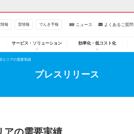
電情報
雷情報
でんき予報
ニュース
よくあるご質問
サービス・ソリューション
効率化・低コスト化
ギー・原子力
CSR・環境・社会貢献
中部エリアの需要実績
・展示館
企業情報
プレスリリース
CM
ニュース
よくあるご質問・お問い合わせ
エリアの需要実績