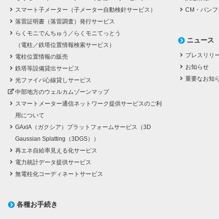
スマート子メーター（子メーター自動検針サービス）
CM・パンフ
落雷証明書（落雷調査）発行サービス
らくモニでんちゅう／らくモニてっとう
ニュース
（電柱／鉄塔位置情報検索サービス）
プレスリリ
電柱位置情報の販売
お知らせ
鉄塔等設備貸出サービス
重要なお知
光ファイバ心線貸しサービス
中部地方のウェルカムゾーンマップ
スマートメーター通信ネットワーク提供サービスのご利
用について
GAxIA（ガクシア）プラットフォームサービス（3D
Gaussian Splatting（3DGS））
再エネ自給率見える化サービス
電力統計データ提供サービス
無電柱化コーディネートサービス
各種お手続き