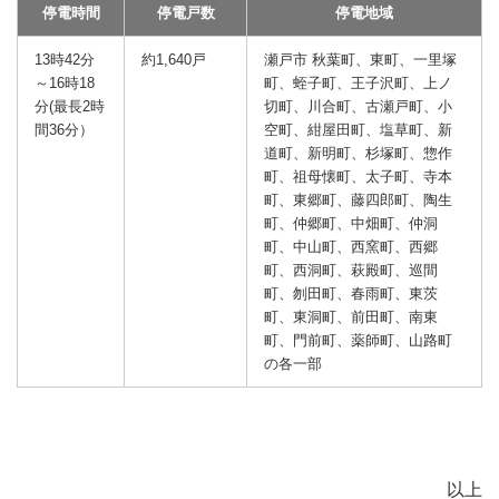
停電時間
停電戸数
停電地域
13時42分
約1,640戸
瀬戸市 秋葉町、東町、一里塚
～16時18
町、蛭子町、王子沢町、上ノ
分(最長2時
切町、川合町、古瀬戸町、小
間36分）
空町、紺屋田町、塩草町、新
道町、新明町、杉塚町、惣作
町、祖母懐町、太子町、寺本
町、東郷町、藤四郎町、陶生
町、仲郷町、中畑町、仲洞
町、中山町、西窯町、西郷
町、西洞町、萩殿町、巡間
町、刎田町、春雨町、東茨
町、東洞町、前田町、南東
町、門前町、薬師町、山路町
の各一部
以上