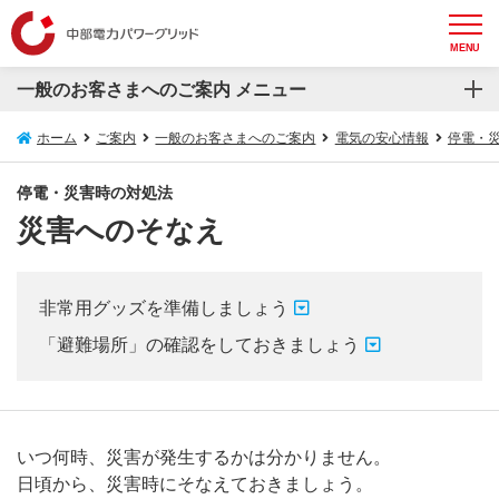
MENU
一般のお客さまへのご案内 メニュー
一般のお客さまへのご案内
ホーム
ご案内
一般のお客さまへのご案内
電気の安心情報
停電・
再生可能エネルギー発電設備等の接続について
停電・災害時の対処法
災害へのそなえ
電気の安心情報
安心してお使いいただくためのお願い
非常用グッズを準備しましょう
スマートメーターについて
「避難場所」の確認をしておきましょう
電圧フリッカについて
埋設物調査・送電線下作業受付システム
いつ何時、災害が発生するかは分かりません。
日頃から、災害時にそなえておきましょう。
防護管WEB受付システム