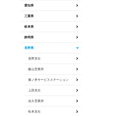
愛知県
三重県
岐阜県
静岡県
長野県
長野支社
飯山営業所
篠ノ井サービスステーション
上田支社
佐久営業所
松本支社