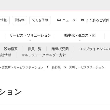
電情報
雷情報
でんき予報
ニュース
よくあるご質問
サービス・ソリューション
効率化・低コスト化
ギー・原子力
CSR・環境・社会貢献
設備概要
役員一覧
組織概要図
コンプライアンスの
会社情報
マルチステークホルダー方針
・展示館
企業情報
大町サービスステーション
・営業所・サービスステーション
長野県
CM
ニュース
よくあるご質問・お問い合わせ
ション