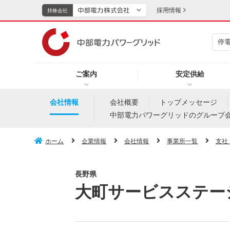
採用情報
持株会社
停
持株会社
ご案内
安定供給
TOPページへ
エネル
会社情報
会社概要
トップメッセージ
中部電力パワーグリッドのグループ
新成長分野・技術開発
キッズ
ホーム
企業情報
会社情報
事業所一覧
支社
IR・投資家向け情報
長野県
中部電力グループレポート
イベント・スポーツ・
大町サービスステー