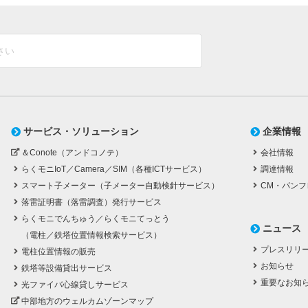
サービス・ソリューション
企業情報
＆Conote（アンドコノテ）
会社情報
らくモニIoT／Camera／SIM（各種ICTサービス）
調達情報
スマート子メーター（子メーター自動検針サービス）
CM・パンフ
落雷証明書（落雷調査）発行サービス
らくモニでんちゅう／らくモニてっとう
ニュース
（電柱／鉄塔位置情報検索サービス）
プレスリリ
電柱位置情報の販売
お知らせ
鉄塔等設備貸出サービス
重要なお知
光ファイバ心線貸しサービス
中部地方のウェルカムゾーンマップ