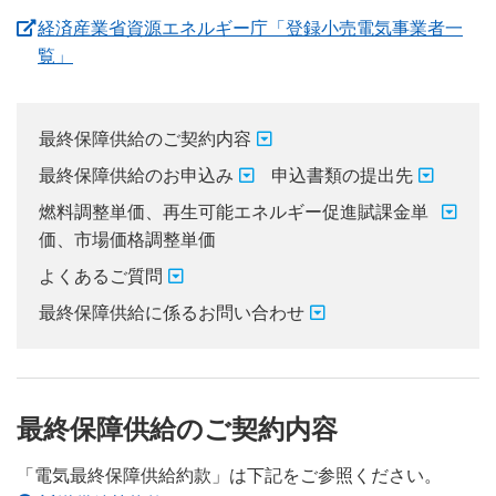
経済産業省資源エネルギー庁「登録小売電気事業者一
最終保障供給のご契約について
覧」
電柱・地中管路等のご利用（標準実施要領）について
最終保障供給のご契約内容
「省エネ」電化機器について
最終保障供給のお申込み
申込書類の提出先
土地・建物に関するお申込み・お問い合わせについて
燃料調整単価、再生可能エネルギー促進賦課金単
価、市場価格調整単価
市街地開発事業等における無電柱化について
よくあるご質問
最終保障供給に係るお問い合わせ
最終保障供給のご契約内容
「電気最終保障供給約款」は下記をご参照ください。