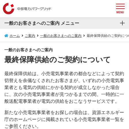
MENU
一般のお客さまへのご案内 メニュー
一般のお客さまへのご案内
ホーム
ご案内
一般のお客さまへのご案内
最終保障供給のご契約につ
再生可能エネルギー発電設備等の接続について
一般のお客さまへのご案内
最終保障供給のご契約について
電気の安心情報
安心してお使いいただくためのお願い
最終保障供給は、小売電気事業者の都合などによって契約
切替えを余儀なくされたお客さまが、いずれの小売電気事
スマートメーターについて
業者とも電気の供給にかかる契約が成立しなかった場合
に、次の小売電気事業者が見つかるまでの間、一時的に一
電圧フリッカについて
般送配電事業者が電気の供給をおこなうサービスです。
新たな小売電気事業者をお探しの場合は、資源エネルギー
埋設物調査・送電線下作業受付システム
庁のホームページに掲載されている小売電気事業者一覧を
ご参照ください。
防護管WEB受付システム