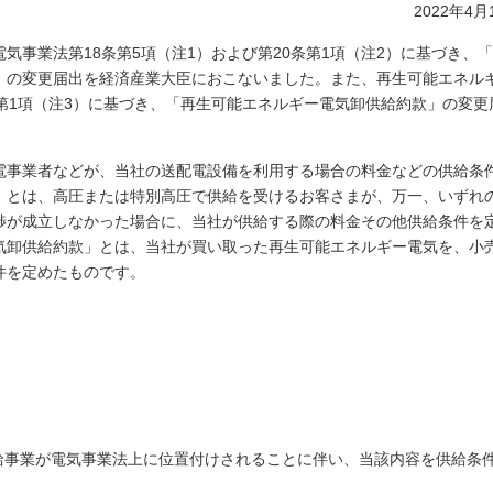
2022年4月
気事業法第18条第5項（注1）および第20条第1項（注2）に基づき、
」の変更届出を経済産業大臣におこないました。また、再生可能エネル
第1項（注3）に基づき、「再生可能エネルギー電気卸供給約款」の変更
電事業者などが、当社の送配電設備を利用する場合の料金などの供給条
」とは、高圧または特別高圧で供給を受けるお客さまが、万一、いずれ
渉が成立しなかった場合に、当社が供給する際の料金その他供給条件を
気卸供給約款」とは、当社が買い取った再生可能エネルギー電気を、小
件を定めたものです。
。
供給事業が電気事業法上に位置付けされることに伴い、当該内容を供給条