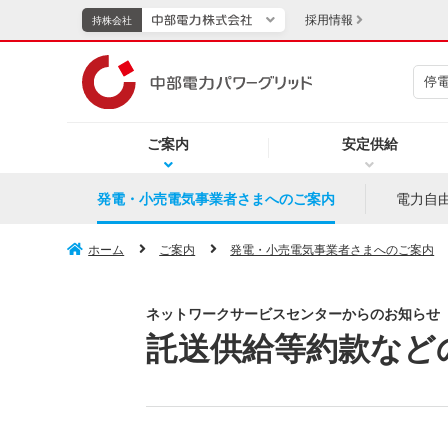
採用情報
持株会社
停
持株会社
ご案内
安定供給
TOPページへ
エネル
発電・小売電気事業者さまへのご案内
電力自
新成長分野・技術開発
キッズ
ホーム
ご案内
発電・小売電気事業者さまへのご案内
IR・投資家向け情報
ネットワークサービスセンターからのお知らせ
託送供給等約款など
中部電力グループレポート
イベント・スポーツ・