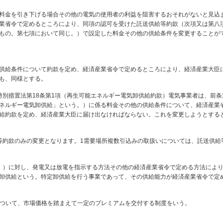
料金を引き下げる場合その他の電気の使用者の利益を阻害するおそれがないと見込
業省令で定めるところにより、同項の認可を受けた託送供給等約款（次項又は第八
もの。第七項において同じ。）で設定した料金その他の供給条件を変更することが
供給条件について約款を定め、経済産業省令で定めるところにより、経済産業大臣
も、同様とする。
特別措置法第18条第1項（再生可能エネルギー電気卸供給約款）電気事業者は、前条
ネルギー電気卸供給」という。）に係る料金その他の供給条件について、経済産業
給約款を定め、経済産業大臣に届け出なければならない。これを変更しようとする
等約款のみの変更となります。1需要場所複数引込みの取扱いについては、託送供給
。）に対し、発電又は放電を指示する方法その他の経済産業省令で定める方法によ
卸供給という。特定卸供給を行う事業であって、その供給能力が経済産業省令で定
りについて、市場価格を踏まえて一定のプレミアムを交付する制度をいう。