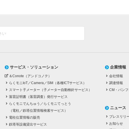
サービス・ソリューション
企業情報
＆Conote（アンドコノテ）
会社情報
らくモニIoT／Camera／SIM（各種ICTサービス）
調達情報
スマート子メーター（子メーター自動検針サービス）
CM・パンフ
落雷証明書（落雷調査）発行サービス
らくモニでんちゅう／らくモニてっとう
ニュース
（電柱／鉄塔位置情報検索サービス）
プレスリリ
電柱位置情報の販売
お知らせ
鉄塔等設備貸出サービス