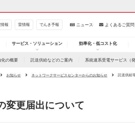
電情報
雷情報
でんき予報
ニュース
よくあるご質問
サービス・ソリューション
効率化・低コスト化
ギー・原子力
CSR・環境・社会貢献
由化の概要
託送供給などのご案内
系統連系受電サービス（
・展示館
企業情報
託送供給
お知らせ
ネットワークサービスセンターからのお知らせ
の変更届出について
CM
ニュース
よくあるご質問・お問い合わせ