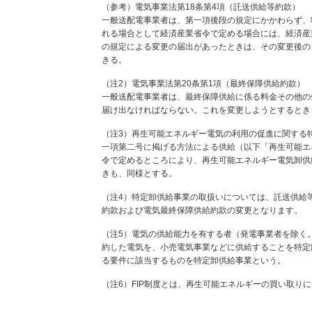
（参考）電気事業法第18条第4項（託送供給等約款）
一般送配電事業者は、第一項後段の規定にかかわらず、
れる場合として経済産業省令で定める場合には、経済産
の規定による変更の届出があったときは、その変更後の
きる。
（注2）電気事業法第20条第1項（最終保障供給約款）
一般送配電事業者は、最終保障供給に係る料金その他の
届け出なければならない。これを変更しようとするとき
（注3）再生可能エネルギー電気の利用の促進に関する
一項第二号に掲げる方法による供給（以下「再生可能エ
令で定めるところにより、再生可能エネルギー電気卸供
きも、同様とする。
（注4）特定卸供給事業の取扱いについては、託送供給
約款および電気最終保障供給約款の変更となります。
（注5）電気の供給能力を有する者（発電事業者を除く
約した電気を、小売電気事業などに供給することを特定
る要件に該当するものを特定卸供給事業という。
（注6）FIP制度とは、再生可能エネルギーの買い取