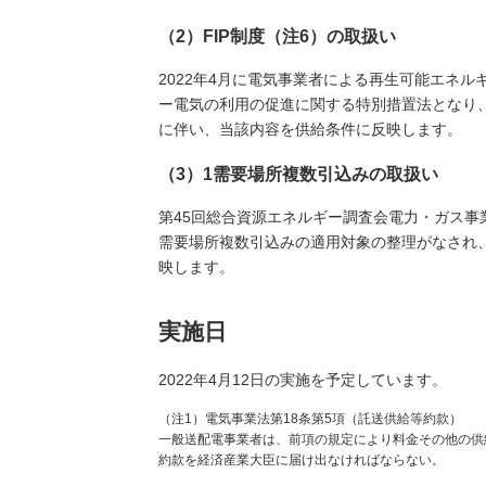
（2）FIP制度（注6）の取扱い
2022年4月に電気事業者による再生可能エネ
ー電気の利用の促進に関する特別措置法となり、
に伴い、当該内容を供給条件に反映します。
（3）1需要場所複数引込みの取扱い
第45回総合資源エネルギー調査会電力・ガス事業
需要場所複数引込みの適用対象の整理がなされ
映します。
実施日
2022年4月12日の実施を予定しています。
（注1）電気事業法第18条第5項（託送供給等約款）
一般送配電事業者は、前項の規定により料金その他の供
約款を経済産業大臣に届け出なければならない。