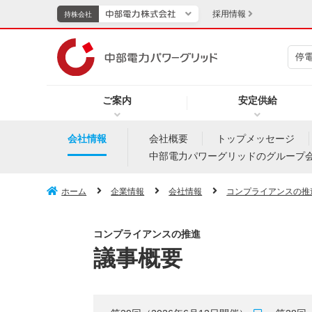
採用情報
持株会社
停
持株会社
ご案内
安定供給
TOPページへ
エネル
会社情報
会社概要
トップメッセージ
中部電力パワーグリッドのグループ
新成長分野・技術開発
キッズ
ホーム
企業情報
会社情報
コンプライアンスの推
IR・投資家向け情報
コンプライアンスの推進
中部電力グループレポート
イベント・スポーツ・
議事概要