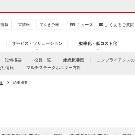
電情報
雷情報
でんき予報
ニュース
よくあるご質問
サービス・ソリューション
効率化・低コスト化
ギー・原子力
CSR・環境・社会貢献
設備概要
役員一覧
組織概要図
コンプライアンスの
会社情報
マルチステークホルダー方針
・展示館
企業情報
議事概要
進
CM
ニュース
よくあるご質問・お問い合わせ