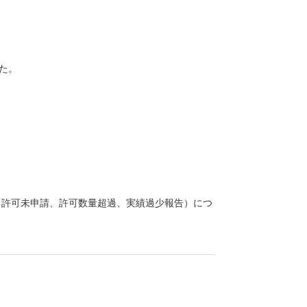
した。
る許可未申請、許可数量超過、実績過少報告）につ