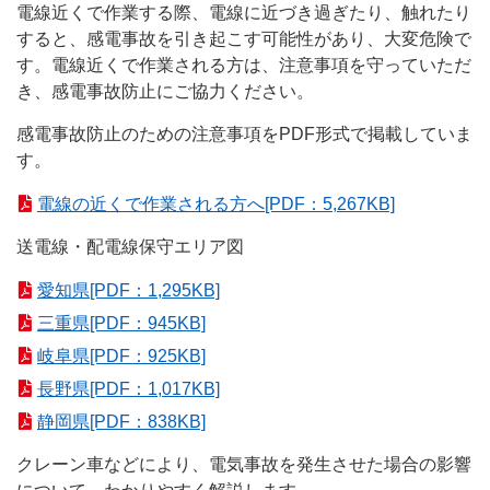
電線近くで作業する際、電線に近づき過ぎたり、触れたり
すると、感電事故を引き起こす可能性があり、大変危険で
最終保障供給のご契約について
す。電線近くで作業される方は、注意事項を守っていただ
電柱・地中管路等のご利用（標準実施要領）について
き、感電事故防止にご協力ください。
感電事故防止のための注意事項をPDF形式で掲載していま
「省エネ」電化機器について
す。
土地・建物に関するお申込み・お問い合わせについて
電線の近くで作業される方へ[PDF：5,267KB]
市街地開発事業等における無電柱化について
送電線・配電線保守エリア図
愛知県[PDF：1,295KB]
三重県[PDF：945KB]
岐阜県[PDF：925KB]
長野県[PDF：1,017KB]
静岡県[PDF：838KB]
クレーン車などにより、電気事故を発生させた場合の影響