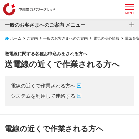
MENU
一般のお客さまへのご案内 メニュー
一般のお客さまへのご案内
ホーム
ご案内
一般のお客さまへのご案内
電気の安心情報
電気を
再生可能エネルギー発電設備等の接続について
送電線に関する各種お申込みをされる方へ
送電線の近くで作業される方へ
電気の安心情報
安心してお使いいただくためのお願い
電線の近くで作業される方へ
スマートメーターについて
システムを利用して連絡する
電圧フリッカについて
埋設物調査・送電線下作業受付システム
電線の近くで作業される方へ
防護管WEB受付システム